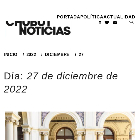
Ir
al
PORTADA
POLÍTICA
ACTUALIDAD
contenido
INICIO
2022
DICIEMBRE
27
Día:
27 de diciembre de
2022