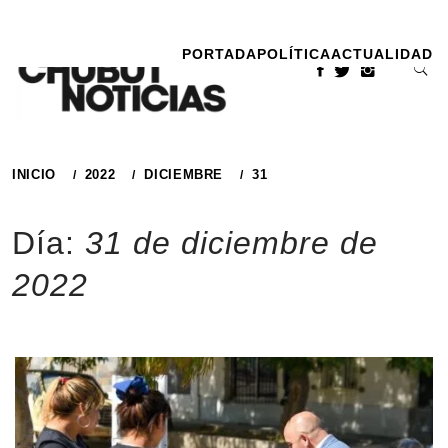
Ir
al
PORTADA
POLÍTICA
ACTUALIDAD
contenido
INICIO
2022
DICIEMBRE
31
Día:
31 de diciembre de
2022