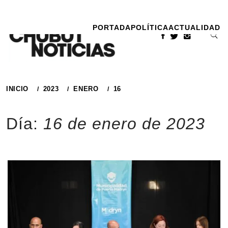
Ir
al
PORTADA
POLÍTICA
ACTUALIDAD
contenido
INICIO
2023
ENERO
16
Día:
16 de enero de 2023