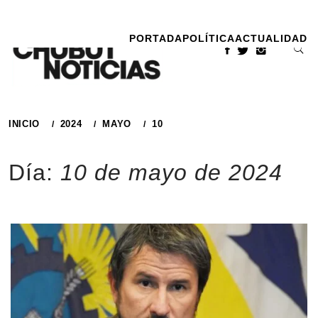
Ir
al
PORTADA
POLÍTICA
ACTUALIDAD
contenido
INICIO
2024
MAYO
10
Día:
10 de mayo de 2024