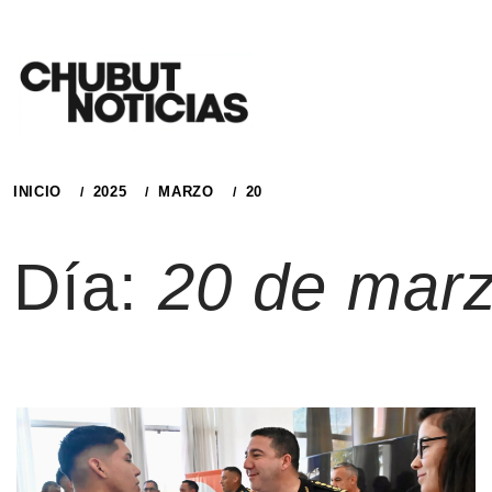
Ir
al
contenido
INICIO
2025
MARZO
20
Día:
20 de mar