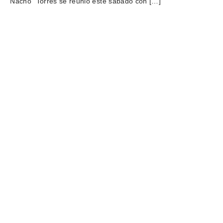
“Nacho” Torres se reunió este sábado con […]