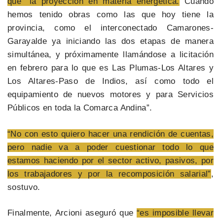
que “la proyección en materia energética.
Cuándo
hemos tenido obras como las que hoy tiene la
provincia, como el interconectado Camarones-
Garayalde ya iniciando las dos etapas de manera
simultánea, y próximamente llamándose a licitación
en febrero para lo que es Las Plumas-Los Altares y
Los Altares-Paso de Indios, así como todo el
equipamiento de nuevos motores y para Servicios
Públicos en toda la Comarca Andina”.
“No con esto quiero hacer una rendición de cuentas,
pero nadie va a poder cuestionar todo lo que
estamos haciendo por el sector activo, pasivos, por
los trabajadores y por la recomposición salarial”
,
sostuvo.
Finalmente, Arcioni aseguró que
“es imposible llevar