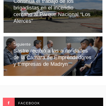
Continúa el trabajo de los
Entrada
entradas
brigadistas en el incendio
anterior:
cercano al Parque Nacional “Los
Alerces”
Siguiente
Sastre recibió a las autoridades
Entrada
de la Cámara de Emprendedores
siguiente:
y Empresas de Madryn
FACEBOOK