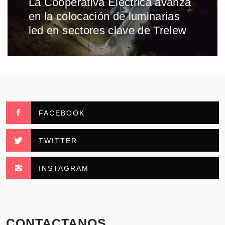
La Cooperativa Eléctrica avanza
Entrada
en la colocación de luminarias
siguiente:
led en sectores clave de Trelew
FACEBOOK
TWITTER
INSTAGRAM
CONTACTANOS