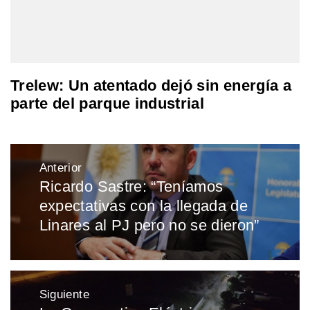
Trelew: Un atentado dejó sin energía a
parte del parque industrial
Navegación
Anterior
de
Ricardo Sastre: “Teníamos
Entrada
entradas
expectativas con la llegada de
anterior:
Linares al PJ pero no se dieron”
Siguiente