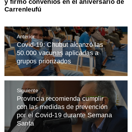
y firmó convenios en el aniversario de
Carrenleufú
Navegación
Anterior
de
Covid-19: Chubut alcanzó las
Entrada
entradas
50.000 vacunas aplicadas a
anterior:
grupos priorizados
Siguiente
Provincia recomienda cumplir
Entrada
con las medidas de prevención
siguiente:
por el Covid-19 durante Semana
Santa