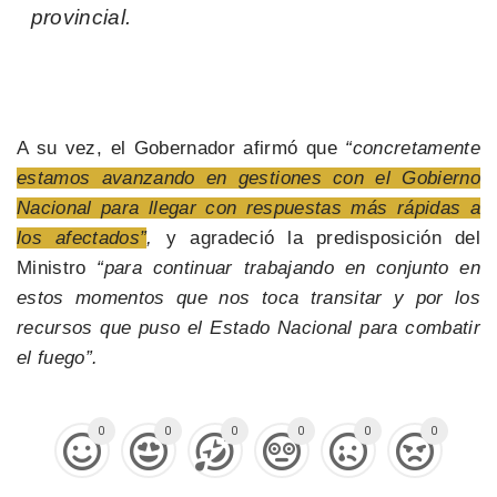
provincial.
A su vez, el Gobernador afirmó que
“concretamente
estamos avanzando en gestiones con el Gobierno
Nacional para llegar con respuestas más rápidas a
los afectados”
,
y agradeció la predisposición del
Ministro
“para continuar trabajando en conjunto en
estos momentos que nos toca transitar y por los
recursos que puso el Estado Nacional para combatir
el fuego”.
0
0
0
0
0
0