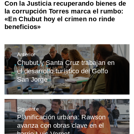
Con la Justicia recuperando bienes de
la corrupción Torres marca el rumbo:
«En Chubut hoy el crimen no rinde
beneficios»
Navegación
Anterior
de
Chubut y Santa Cruz trabajan en
Entrada
entradas
el desarrollo turístico del Golfo
anterior:
San Jorge
Siguiente
Planificación urbana: Rawson
Entrada
avanza con obras clave en el
siguiente:
barrio Luis Vernet