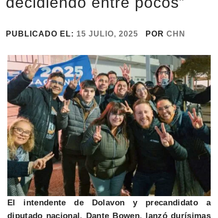
decidiendo entre pocos”
PUBLICADO EL:
15 JULIO, 2025
POR
CHN
El intendente de Dolavon y precandidato a
diputado nacional, Dante Bowen, lanzó durísimas