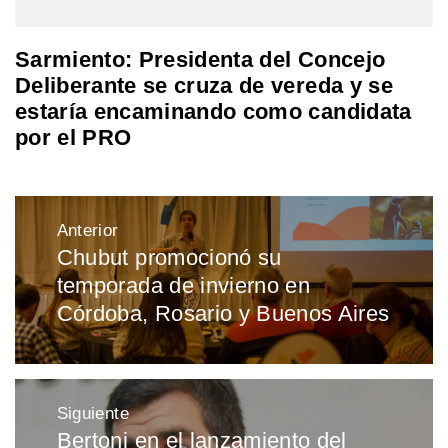
Sarmiento: Presidenta del Concejo
Deliberante se cruza de vereda y se
estaría encaminando como candidata
por el PRO
Navegación
Anterior
de
Chubut promocionó su
Entrada
entradas
temporada de invierno en
anterior:
Córdoba, Rosario y Buenos Aires
Siguiente
Bertoni en el lanzamiento del
Entrada