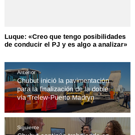
Luque: «Creo que tengo posibilidades
de conducir el PJ y es algo a analizar»
Navegación
Anterior
de
Chubut inició la pavimentación
Entrada
entradas
para la finalización de la doble
anterior:
vía Trelew-Puerto Madryn
Siguiente