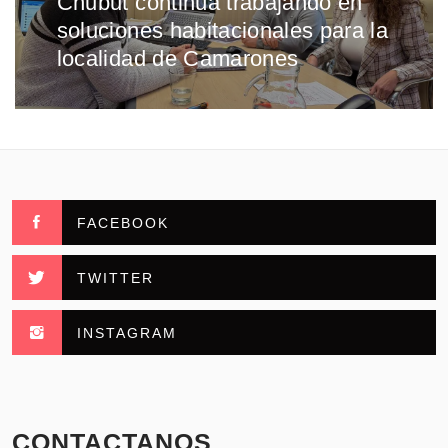
Chubut continúa trabajando en
Entrada
soluciones habitacionales para la
siguiente:
localidad de Camarones
FACEBOOK
TWITTER
INSTAGRAM
CONTACTANOS