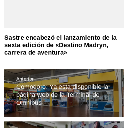
Sastre encabezó el lanzamiento de la
sexta edición de «Destino Madryn,
carrera de aventura»
Navegación
Anterior
de
Comodoro: Ya esta disponible la
Entrada
entradas
página web de la Terminal de
anterior:
Ómnibus