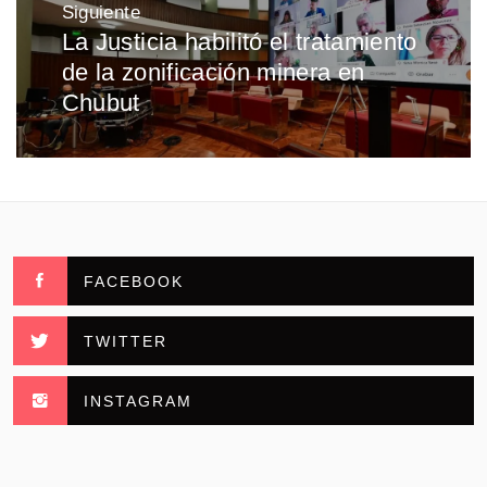
Siguiente
La Justicia habilitó el tratamiento
Entrada
de la zonificación minera en
siguiente:
Chubut
FACEBOOK
TWITTER
INSTAGRAM