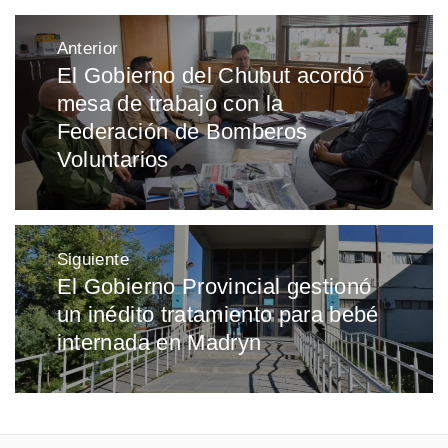
Navegación
Anterior
de
El Gobierno del Chubut acordó
Entrada
entradas
mesa de trabajo con la
anterior:
Federación de Bomberos
Voluntarios
Siguiente
El Gobierno Provincial gestionó
Entrada
un inédito tratamiento para bebé
siguiente:
internada en Madryn