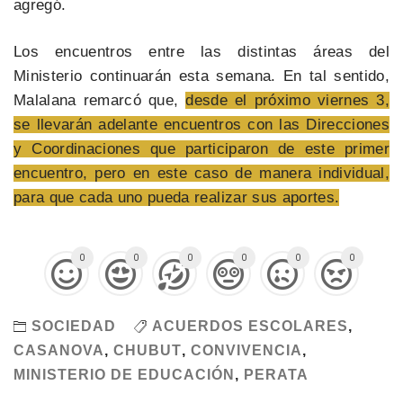
agregó.
Los encuentros entre las distintas áreas del
Ministerio continuarán esta semana. En tal sentido,
Malalana remarcó que,
desde el próximo viernes 3,
se llevarán adelante encuentros con las Direcciones
y Coordinaciones que participaron de este primer
encuentro, pero en este caso de manera individual,
para que cada uno pueda realizar sus aportes.
0
0
0
0
0
0
SOCIEDAD
ACUERDOS ESCOLARES
,
CASANOVA
,
CHUBUT
,
CONVIVENCIA
,
MINISTERIO DE EDUCACIÓN
,
PERATA