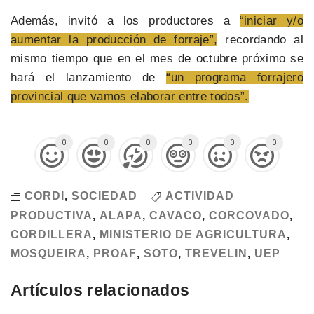
Además, invitó a los productores a
“iniciar y/o
aumentar la producción de forraje”,
recordando al
mismo tiempo que en el mes de octubre próximo se
hará el lanzamiento de
“un programa forrajero
provincial que vamos elaborar entre todos”.
0
0
0
0
0
0
CORDI
,
SOCIEDAD
ACTIVIDAD
PRODUCTIVA
,
ALAPA
,
CAVACO
,
CORCOVADO
,
CORDILLERA
,
MINISTERIO DE AGRICULTURA
,
MOSQUEIRA
,
PROAF
,
SOTO
,
TREVELIN
,
UEP
Artículos relacionados