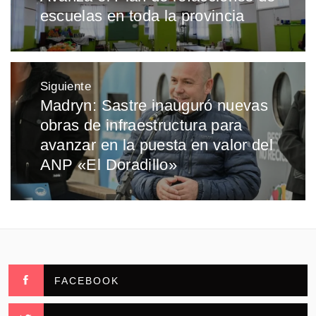
entradas
escuelas en toda la provincia
anterior:
Siguiente
Madryn: Sastre inauguró nuevas
Entrada
obras de infraestructura para
siguiente:
avanzar en la puesta en valor del
ANP «El Doradillo»
FACEBOOK