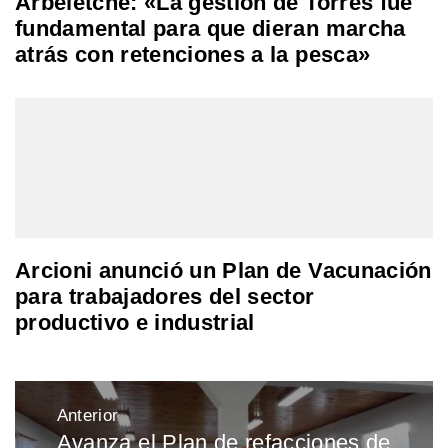
Arbeletche: «La gestión de Torres fue
fundamental para que dieran marcha
atrás con retenciones a la pesca»
Arcioni anunció un Plan de Vacunación
para trabajadores del sector
productivo e industrial
Navegación
Anterior
de
Avanza el Plan de refacciones de
Entrada