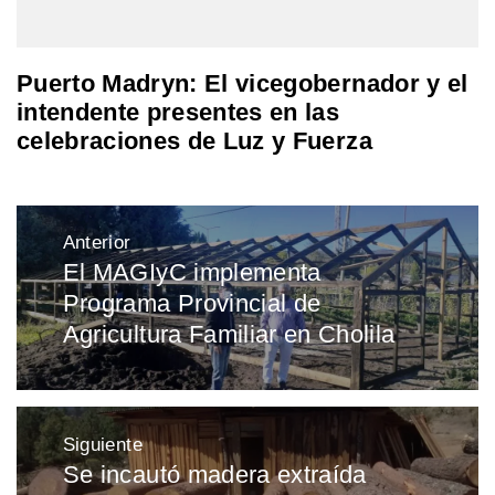
Puerto Madryn: El vicegobernador y el
intendente presentes en las
celebraciones de Luz y Fuerza
Navegación
Anterior
de
El MAGIyC implementa
Entrada
entradas
Programa Provincial de
anterior:
Agricultura Familiar en Cholila
Siguiente
Se incautó madera extraída
Entrada