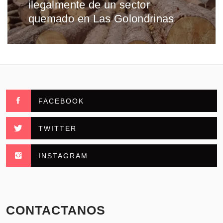
ilegalmente de un sector
siguiente:
quemado en Las Golondrinas
FACEBOOK
TWITTER
INSTAGRAM
CONTACTANOS