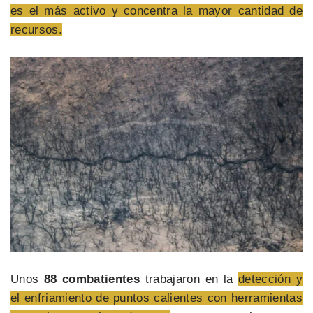
es el más activo y concentra la mayor cantidad de
recursos.
Unos
88 combatientes
trabajaron en la
detección y
el enfriamiento de puntos calientes con herramientas