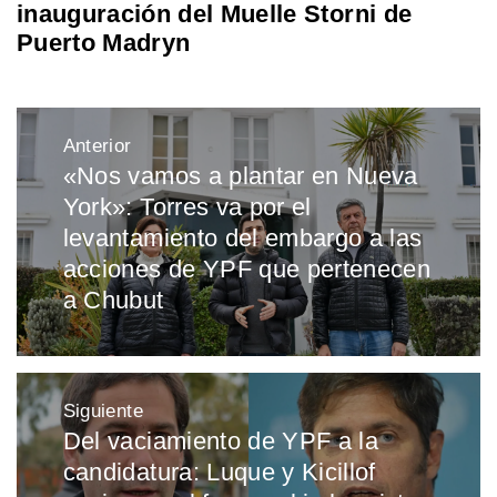
inauguración del Muelle Storni de
Puerto Madryn
Navegación
Anterior
de
«Nos vamos a plantar en Nueva
Entrada
entradas
York»: Torres va por el
anterior:
levantamiento del embargo a las
acciones de YPF que pertenecen
a Chubut
Siguiente
Del vaciamiento de YPF a la
Entrada
candidatura: Luque y Kicillof
siguiente: