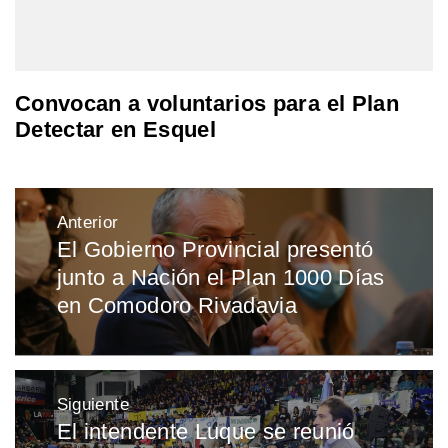
Convocan a voluntarios para el Plan
Detectar en Esquel
Navegación
Anterior
de
El Gobierno Provincial presentó
Entrada
entradas
junto a Nación el Plan 1000 Días
anterior:
en Comodoro Rivadavia
Siguiente
El intendente Luque se reunió
Entrada