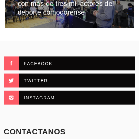
con más de tres mil actores del
siguiente:
deporte comodorense
FACEBOOK
TWITTER
INSTAGRAM
CONTACTANOS