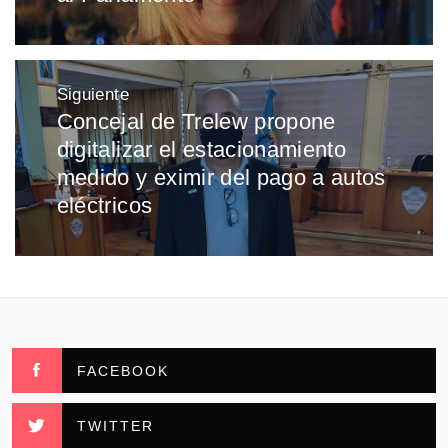
Siguiente
Concejal de Trelew propone
Entrada
digitalizar el estacionamiento
siguiente:
medido y eximir del pago a autos
eléctricos
FACEBOOK
TWITTER