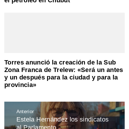
el petróleo en Chubut
Torres anunció la creación de la Sub
Zona Franca de Trelew: «Será un antes
y un después para la ciudad y para la
provincia»
Navegación
Anterior
de
Estela Hernández los sindicatos
Entrada
entradas
al Parlamento
anterior: