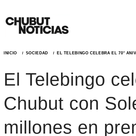
Ir
al
contenido
INICIO
SOCIEDAD
EL TELEBINGO CELEBRA EL 70° AN
El Telebingo cel
Chubut con Sol
millones en pre