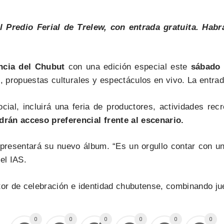
l Predio Ferial de Trelew, con entrada gratuita. Habr
incia del Chubut
con una edición especial este
sábado 2
, propuestas culturales y espectáculos en vivo. La entrada
ocial, incluirá una feria de productores, actividades re
drán acceso preferencial frente al escenario.
presentará su nuevo álbum. “Es un orgullo contar con una 
el IAS.
tor de celebración e identidad chubutense, combinando jue
0
0
0
0
0
0