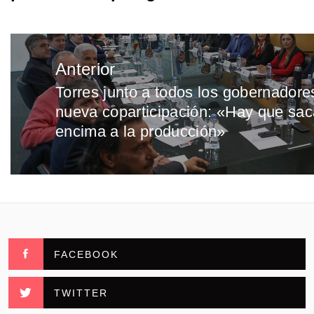
Navegación
Anterior
de
Torres junto a todos los gobernadore
Entrada
entradas
nueva coparticipación: «Hay que saca
anterior:
encima a la producción»
FACEBOOK
TWITTER