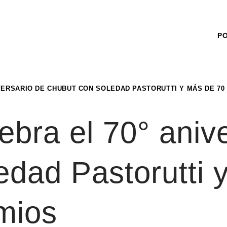
P
IVERSARIO DE CHUBUT CON SOLEDAD PASTORUTTI Y MÁS DE 70
ebra el 70° aniv
edad Pastorutti 
mios