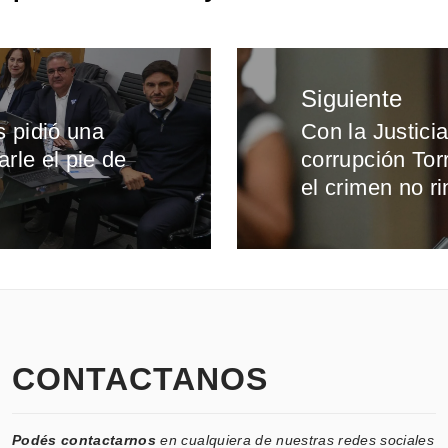
Siguiente
s pidió una
Con la Justici
Entrada
rle el pie de
corrupción To
siguiente:
el crimen no r
CONTACTANOS
Podés contactarnos
en cualquiera de nuestras redes sociales