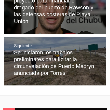
proyecto para financiar el
anterior:
dragado del puerto de Rawson y
las defensas costeras de Playa
Unión
Siguiente
Se iniciaron los trabajos
Entrada
preliminares para licitar la
siguiente:
circunvalación de Puerto Madryn
anunciada por Torres