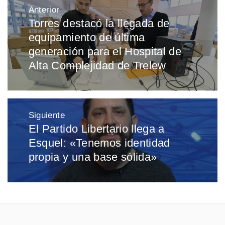
Navegación
Anterior
de
Torres destacó la llegada de
Entrada
entradas
equipamiento de última
anterior:
generación para el Hospital de
Alta Complejidad de Trelew
Siguiente
El Partido Libertario llega a
Entrada
Esquel: «Tenemos identidad
siguiente:
propia y una base sólida»