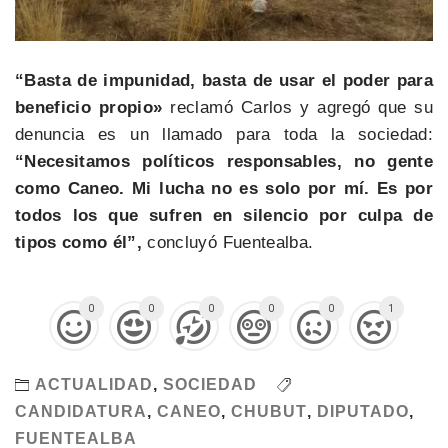
“Basta de impunidad, basta de usar el poder para
beneficio propio»
reclamó Carlos y agregó que su
denuncia es un llamado para toda la sociedad:
“Necesitamos políticos responsables, no gente
como Caneo. Mi lucha no es solo por mí. Es por
todos los que sufren en silencio por culpa de
tipos como él”,
concluyó Fuentealba.
0
0
0
0
0
1
ACTUALIDAD
,
SOCIEDAD
CANDIDATURA
,
CANEO
,
CHUBUT
,
DIPUTADO
,
FUENTEALBA