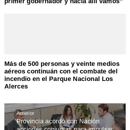
primer gobernador y hacia allí vamos”
Más de 500 personas y veinte medios
aéreos continuán con el combate del
incendio en el Parque Nacional Los
Alerces
Navegación
Anterior
de
Provincia acordó con Nación
Entrada
entradas
acciones conjuntas para impulsar
anterior: