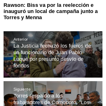
Rawson: Biss va por la reelección e
inauguró un local de campaña junto a
Torres y Menna
Navegación
Anterior
de
La Justicia rechazó los fueros de
Entrada
entradas
un funcionario de Juan Pablo
anterior:
Luque por presunto desvío de
fondos
Siguiente
Torres respaldó a los
Entrada
trabajadores de Comodoro: “Los
siguiente: