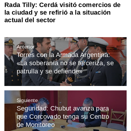
Rada Tilly: Cerdá visitó comercios de
la ciudad y se refirió a la situación
actual del sector
Navegación
Anterior
de
Torres con la Armada Argentina:
Entrada
entradas
«La soberanía no se terceriza, se
anterior:
patrulla y se defiende»
Siguiente
Seguridad: Chubut avanza para
Entrada
que Corcovado tenga su Centro
siguiente:
de Monitoreo