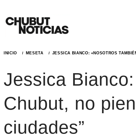
Ir
al
contenido
INICIO
MESETA
JESSICA BIANCO: «NOSOTROS TAMBIÉ
Jessica Bianco
Chubut, no pie
ciudades”