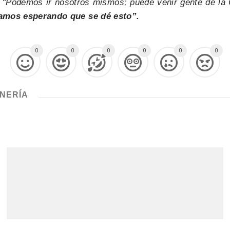
,
“Podemos ir nosotros mismos; puede venir gente de l
tamos esperando que se dé esto”.
0
0
0
0
0
0
INERÍA