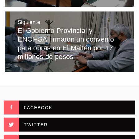
Siguiente
El Gobierno Provincial y
Entrada
ENOHSA firmaron un convenio
siguiente:
para obras en El Maitén por 17
millones de pesos
FACEBOOK
TWITTER