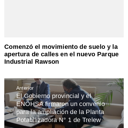
Comenzó el movimiento de suelo y la
apertura de calles en el nuevo Parque
Industrial Rawson
Navegación
Anterior
de
El Gobierno provincial y el
Entrada
entradas
ENOHSA firmaron un convenio
anterior:
para la ampliación de la Planta
Potabilizadora N° 1 de Trelew