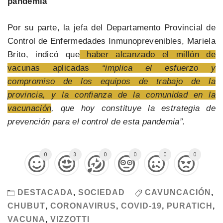
pandemia
Por su parte, la jefa del Departamento Provincial de
Control de Enfermedades Inmunoprevenibles, Mariela
Brito, indicó que
haber alcanzado el millón de
vacunas aplicadas
“implica el esfuerzo y
compromiso de los equipos de trabajo de la
provincia, y la confianza de la comunidad en la
vacunación
, que hoy constituye la estrategia de
prevención para el control de esta pandemia”.
0
3
0
0
0
0
DESTACADA
,
SOCIEDAD
CAVUNCACIÓN
,
CHUBUT
,
CORONAVIRUS
,
COVID-19
,
PURATICH
,
VACUNA
,
VIZZOTTI