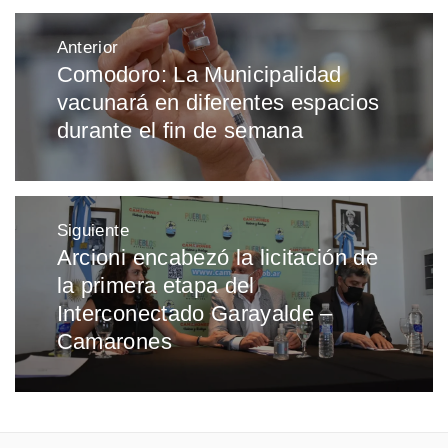
Navegación
Anterior
de
Comodoro: La Municipalidad
Entrada
entradas
vacunará en diferentes espacios
anterior:
durante el fin de semana
Siguiente
Arcioni encabezó la licitación de
Entrada
la primera etapa del
siguiente:
Interconectado Garayalde –
Camarones