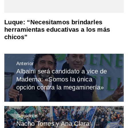
Luque: “Necesitamos brindarles
herramientas educativas a los más
chicos”
Navegación
Anterior
de
Albaini será candidato a vice de
Entrada
entradas
Maderna: «Somos la única
anterior:
opción contra la megaminería»
Siguiente
Nacho Torres y Ana Clara
Entrada