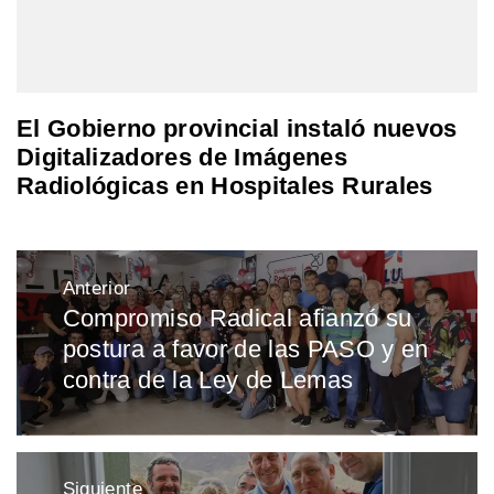
El Gobierno provincial instaló nuevos
Digitalizadores de Imágenes
Radiológicas en Hospitales Rurales
Navegación
Anterior
de
Compromiso Radical afianzó su
Entrada
entradas
postura a favor de las PASO y en
anterior:
contra de la Ley de Lemas
Siguiente