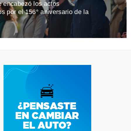
e encabezó los actos
 por el 156° aniversario de la