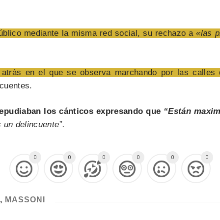
úblico mediante la misma red social, su rechazo a
«las p
 atrás en el que se observa marchando por las calles
ncuentes.
 repudiaban los cánticos expresando que
“Están maximi
 un delincuente”.
0
0
0
0
0
0
,
MASSONI