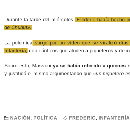
Durante la tarde del miércoles,
Frederic había hecho p
de Chubut».
La polémica
surge por un vídeo que se viralizó días
Infantería,
con cánticos que aluden a piqueteros y deli
Sobre esto, Massoni
ya se había referido a quienes
y justificó el mismo argumentando que
«un piquetero es
NACIÓN
,
POLÍTICA
FREDERIC
,
INFANTERÍA