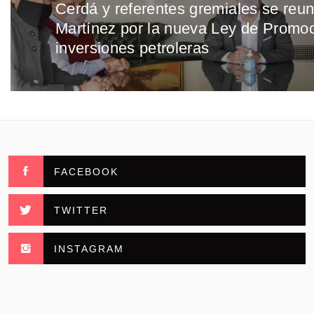
Cerdá y referentes gremiales se reu
Entrada
entradas
Martínez por la nueva Ley de Promoc
anterior:
inversiones petroleras
FACEBOOK
TWITTER
INSTAGRAM