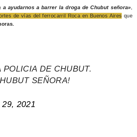
a a ayudarnos a barrer la droga de Chubut señora»
,
cortes de vías del ferrocarril Roca en Buenos Aires
que
horas.
 POLICIA DE CHUBUT.
CHUBUT SEÑORA!
y 29, 2021