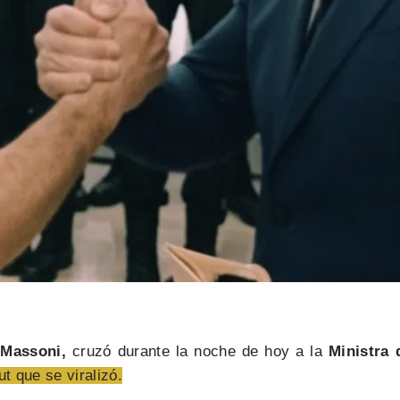
 Massoni,
cruzó durante la noche de hoy a la
Ministra 
t que se viralizó.