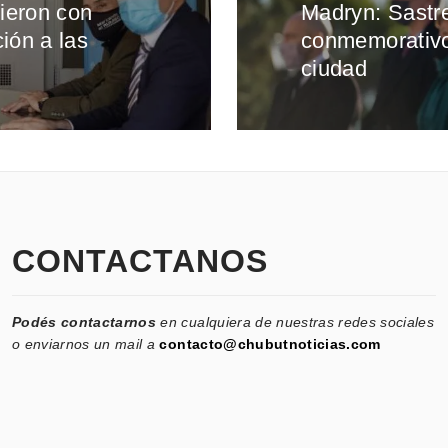
nieron con
Madryn: Sastr
Entrada
ión a las
conmemorativos
siguiente:
ciudad
CONTACTANOS
Podés contactarnos
en cualquiera de nuestras redes sociales
o enviarnos un mail a
contacto@chubutnoticias.com