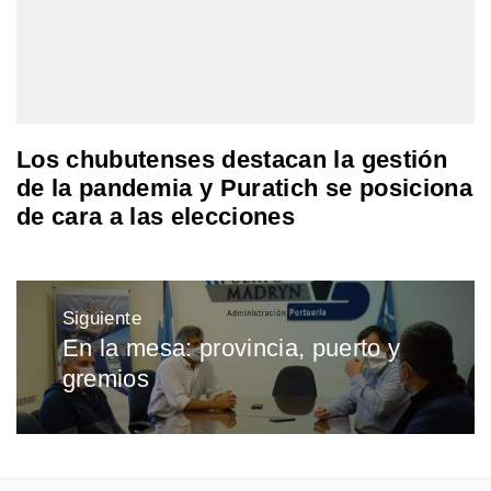
Los chubutenses destacan la gestión
de la pandemia y Puratich se posiciona
de cara a las elecciones
Navegación
Siguiente
de
En la mesa: provincia, puerto y
Entrada
entradas
gremios
siguiente: