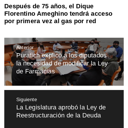
Después de 75 años, el Dique
Florentino Ameghino tendrá acceso
por primera vez al gas por red
Navegación
Anterior
de
Puratich explicó a los diputados
Entrada
entradas
la necesidad de modificar la Ley
anterior:
de Farmacias
Siguiente
La Legislatura aprobó la Ley de
Entrada
Reestructuración de la Deuda
siguiente: