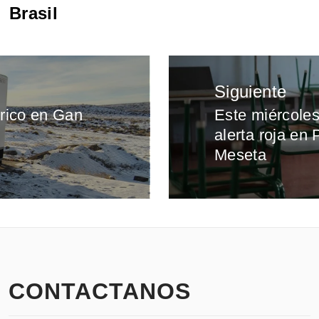
Brasil
Siguiente
trico en Gan
Este miércoles
Entrada
alerta roja en
siguiente:
Meseta
CONTACTANOS