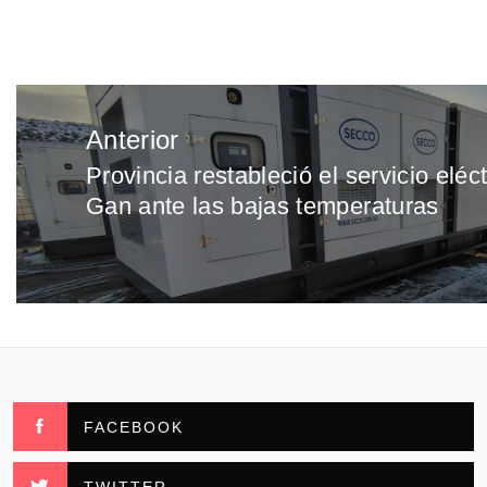
Navegación
Anterior
de
Provincia restableció el servicio eléc
Entrada
entradas
Gan ante las bajas temperaturas
anterior:
FACEBOOK