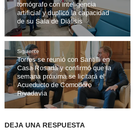
entradas
tomógrafo con inteligencia
anterior:
artificial y duplicó la capacidad
de su Sala de Diálisis
Siguiente
Torres se reunió con Santilli en
Entrada
Casa Rosada y confirmó que la
siguiente:
semana próxima se licitará el
Acueducto de Comodoro
Rivadavia
DEJA UNA RESPUESTA