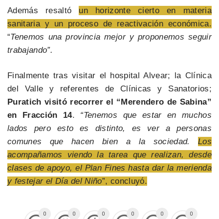
Además resaltó
un horizonte cierto en materia
sanitaria y un proceso de reactivación económica.
“
Tenemos una provincia mejor y proponemos seguir
trabajando”.
Finalmente tras visitar el hospital Alvear; la Clínica
del Valle y referentes de Clínicas y Sanatorios;
Puratich visitó recorrer el “Merendero de Sabina”
en Fracción 14
.
“Tenemos que estar en muchos
lados pero esto es distinto, es ver a personas
comunes que hacen bien a la sociedad.
Los
acompañamos viendo la tarea que realizan, desde
clases de apoyo, el Plan Fines hasta dar la merienda
y festejar el Día del Niño
”, concluyó.
0
0
0
0
0
0