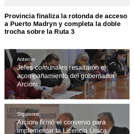
Provincia finaliza la rotonda de acceso
a Puerto Madryn y completa la doble
trocha sobre la Ruta 3
Navegación
Anterior
de
Jefes comunales resaltaron el
Entrada
entradas
acompañamiento del gobernador
anterior:
Arcioni
Siguiente
Arcioni firmó el convenio para
Entrada
implementar la Licencia Única
siguiente: