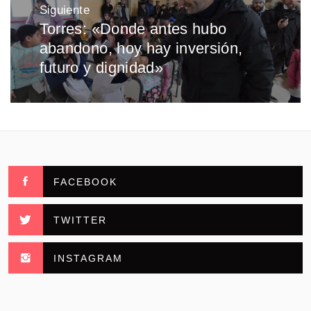
Siguiente
Torres: «Donde antes hubo
Entrada
abandono, hoy hay inversión,
siguiente:
futuro y dignidad»
FACEBOOK
TWITTER
INSTAGRAM