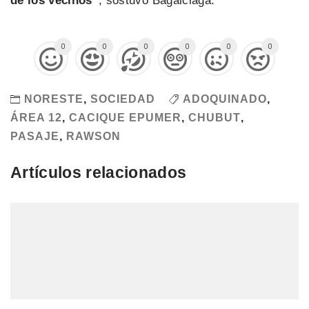
de los vecinos”
, sostuvo Bagalciaga.
0
0
0
0
0
0
NORESTE
,
SOCIEDAD
ADOQUINADO
,
ÁREA 12
,
CACIQUE EPUMER
,
CHUBUT
,
PASAJE
,
RAWSON
Artículos relacionados