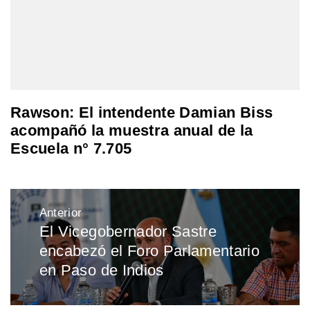
Rawson: El intendente Damian Biss
acompañó la muestra anual de la
Escuela n° 7.705
Navegación
Anterior
de
El Vicegobernador Sastre
Entrada
entradas
encabezó el Foro Parlamentario
anterior:
en Paso de Indios