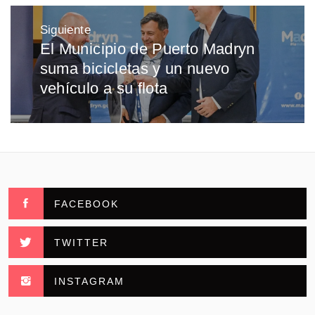
Siguiente
El Municipio de Puerto Madryn
Entrada
suma bicicletas y un nuevo
siguiente:
vehículo a su flota
FACEBOOK
TWITTER
INSTAGRAM