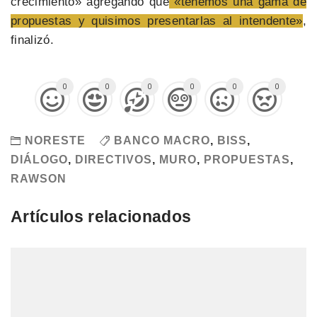
crecimiento» agregando que
«tenemos una gama de
propuestas y quisimos presentarlas al intendente»
,
finalizó.
0
0
0
0
0
0
NORESTE
BANCO MACRO
,
BISS
,
DIÁLOGO
,
DIRECTIVOS
,
MURO
,
PROPUESTAS
,
RAWSON
Artículos relacionados