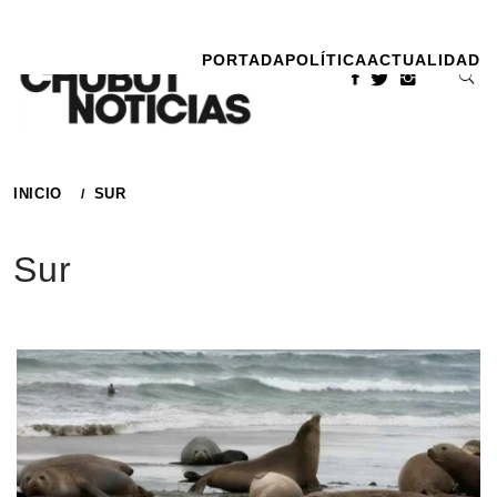
Ir
al
PORTADA
POLÍTICA
ACTUALIDAD
contenido
INICIO
SUR
Sur