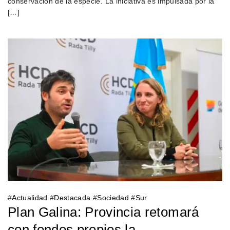
conservación de la especie. La iniciativa es impulsada por la
[…]
#
Actualidad
#
Destacada
#
Sociedad
#
Sur
Plan Galina: Provincia retomará
con fondos propios la