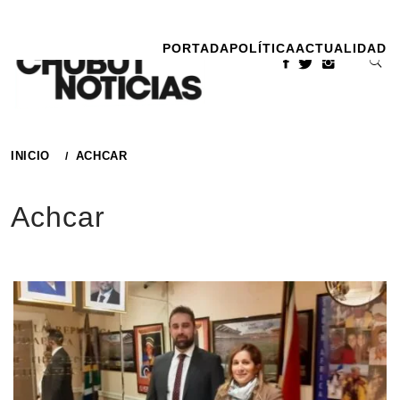
Ir
al
PORTADA
POLÍTICA
ACTUALIDAD
contenido
INICIO
ACHCAR
Achcar