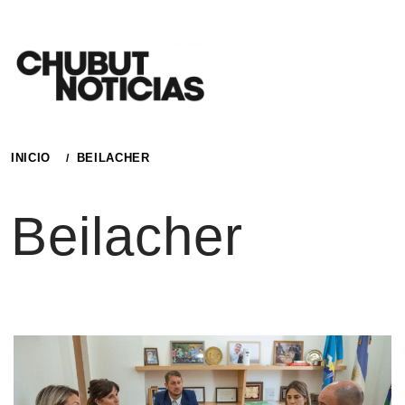
Ir
al
contenido
INICIO
BEILACHER
Beilacher