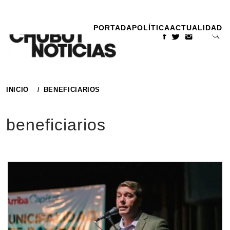
Ir
al
PORTADA
POLÍTICA
ACTUALIDAD
contenido
INICIO
BENEFICIARIOS
beneficiarios