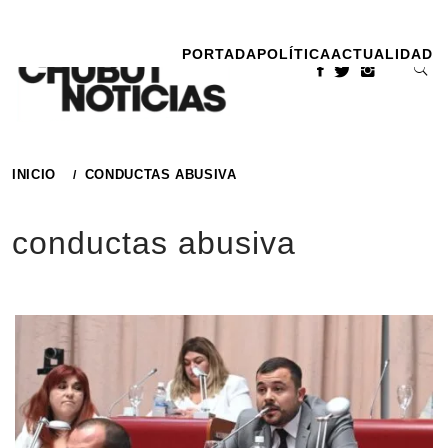
Ir
al
PORTADA
POLÍTICA
ACTUALIDAD
contenido
INICIO
CONDUCTAS ABUSIVA
conductas abusiva