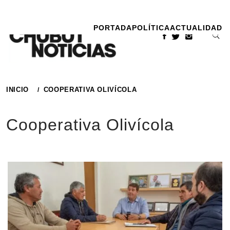
Ir
al
PORTADA
POLÍTICA
ACTUALIDAD
contenido
INICIO
COOPERATIVA OLIVÍCOLA
Cooperativa Olivícola