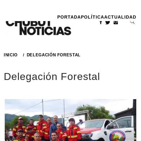
Ir
al
PORTADA
POLÍTICA
ACTUALIDAD
contenido
INICIO
DELEGACIÓN FORESTAL
Delegación Forestal