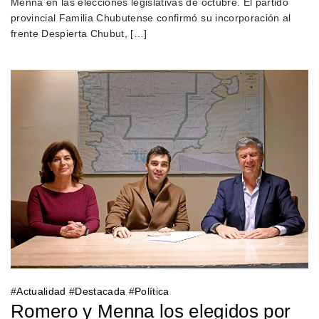
Menna en las elecciones legislativas de octubre. El partido
provincial Familia Chubutense confirmó su incorporación al
frente Despierta Chubut, […]
#
Actualidad
#
Destacada
#
Política
Romero y Menna los elegidos por