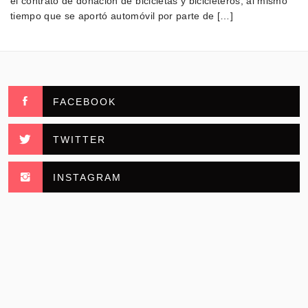
el contrato de donación de bicicletas y bicicleteros, al mismo
tiempo que se aportó automóvil por parte de […]
FACEBOOK
TWITTER
INSTAGRAM