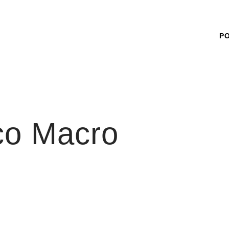
P
co Macro