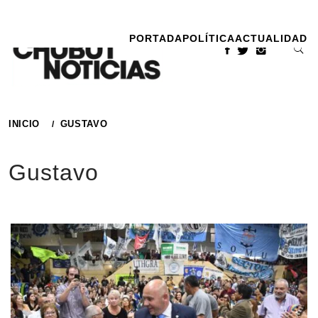
Ir
al
PORTADA
POLÍTICA
ACTUALIDAD
contenido
INICIO
GUSTAVO
Gustavo