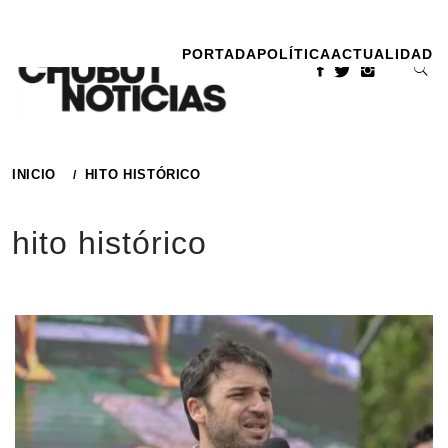
Ir
al
PORTADA
POLÍTICA
ACTUALIDAD
contenido
INICIO
HITO HISTÓRICO
hito histórico