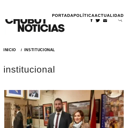
Ir
al
PORTADA
POLÍTICA
ACTUALIDAD
contenido
INICIO
INSTITUCIONAL
institucional